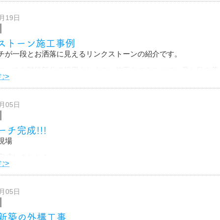
うことでしょう〜！！
6月19日
ると、夜はまた違った雰囲気で良いですね！
ストーン施工事例
造園屋さんが
チが一段とお洒落に見えるリンクストーンの紹介です。
ローチや階段部分で採用されます。施工をすることで、見た目の美
む>
く、水たまりができにくくなる、滑りにくくなるといった特徴があ
0月05日
チ完成!!!
現場
完成しました！
む>
せしましたm(_ _)m
うございました
0月05日
新築の外構工事