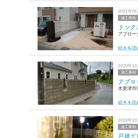
なんとい
2021年0
施工事例
照明があ
リンク
この後、
アプロー
主にアプ
続きを読
だけでな
す。
2020年1
施工事例
アプロー
木更津市
ようやく
続きを読
大変お待た
ありがと
2020年1
施工事例
戸建て