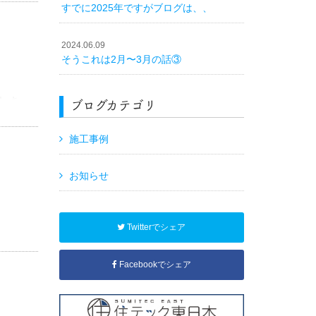
すでに2025年ですがブログは、、
2024.06.09
そうこれは2月〜3月の話③
しさ
ブログカテゴリ
りま
施工事例
お知らせ
Twitterでシェア
Facebookでシェア