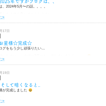
2025年ですがブログは、、
は、2024年5月〜の話。。。。
返らなくても良いのかもしれない、、
む>
ぎました
、思い出しながら書きます
7月17日
、
お星様☆完成☆
た猫
ログをもう少し頑張りたい…
ていたのに、、すでに7月になってしまいました。。。
む>
更新されておりませんが、仕事は頑張っていましたよ！
6月19日
!そして暗くなると..
構が完成しました
すね〜♪
む>
夜になると..