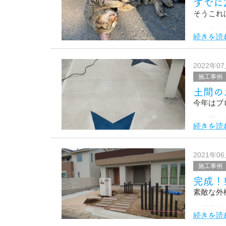
すでに
そうこれ
もう振り
続きを読
サボりす
ですが、
2022年0
施工事例
まずは、
土間の
現場に居
今年はブ
そう思っ
続きを読
ブログは
2021年0
施工事例
完成！
素敵な外
お洒落で
続きを読
そして、