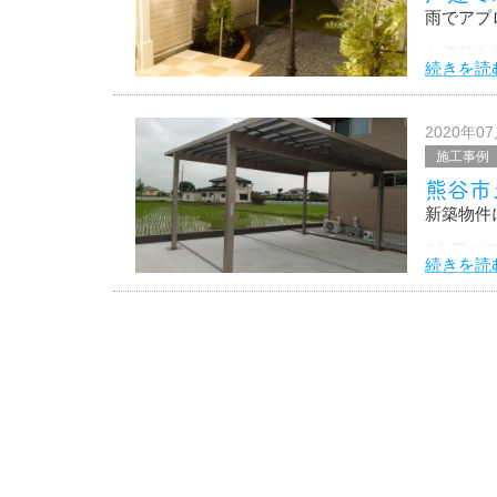
雨でアプ
お洒落な
続きを読
2020年0
施工事例
熊谷市
新築物件
2台用の
続きを読