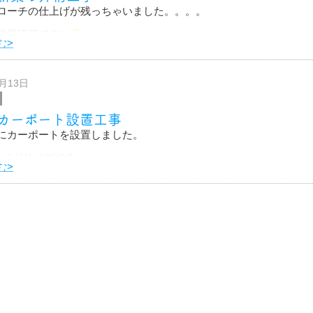
ローチの仕上げが残っちゃいました。。。。
洋風建築ですね
む>
7月13日
カーポート設置工事
にカーポートを設置しました。
ワイドサイズです。
む>