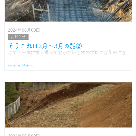
他の現場も進めながらではありましたが、気
2024年06月09日
お知らせ
そうこれは2月〜3月の話②
さて！一気に振り返っておかないと次のブログは年末にな
りそうで
続きを読む>
続きがどうなったか見てみましょう
ここにブロックの壁を作ろうとしているのですが、10段以
上積む場所もあり