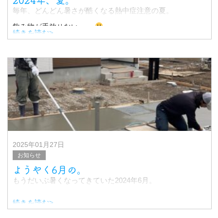
毎年、どんどん暑さが酷くなる熱中症注意の夏。
飲み物が手放せない。。
続きを読む>
♪熱中症対策には、水分だけじゃダメなの、
一緒にとって欲しいもの
そ
2025年01月27日
お知らせ
ようやく6月の。
もうだいぶ暑くなってきていた2024年6月。
続きを読む>