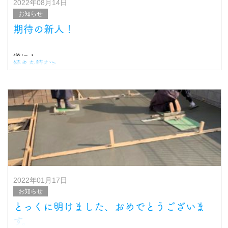
2022年08月14日
お知らせ
期待の新人！
遂に！
続きを読む>
期待の新人、現わる！！
伸び代しかない可愛い新人さんです
現場に登場した際は、どうぞよろしくお願い致します
&nb
2022年01月17日
お知らせ
とっくに明けました、おめでとうございま
す。