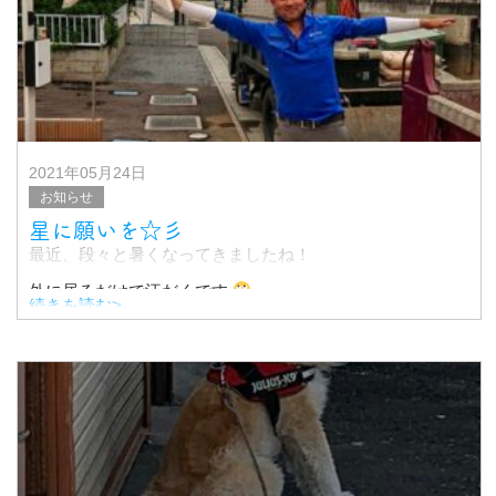
株式会社KRG
2021年05月24日
お知らせ
星に願いを☆彡
最近、段々と暑くなってきましたね！
外に居るだけで汗だくです
続きを読む>
さて！
こちらの星！
ある事に使います
我々も初の試みなのですが、、完成し