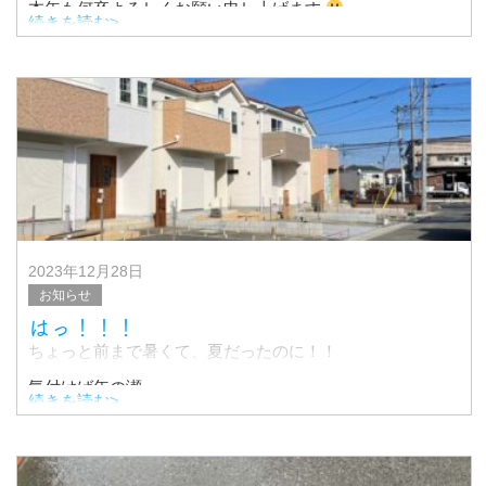
本年も何卒よろしくお願い申し上げます
続きを読む>
さて、あっという間に一月も半ばですが、
従業員一同、元気にお仕事しております
新しい
2023年12月28日
お知らせ
はっ！！！
ちょっと前まで暑くて、夏だったのに！！
気付けば年の瀬。。。
続きを読む>
blogサボっていました