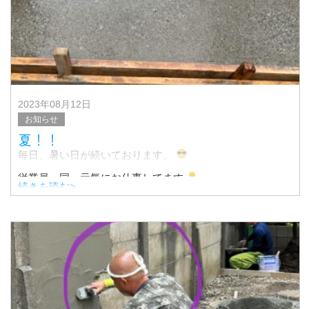
クリスマス頃から毎日土間を打っています
天気も味方して、晴れ
2023年08月12日
お知らせ
夏！！
毎日、暑い日が続いております。
従業員一同、元気にお仕事してます
続きを読む>
と、言いたいところですが..
こんなに暑いと
頑張って動きすぎると熱中症になります
&nb