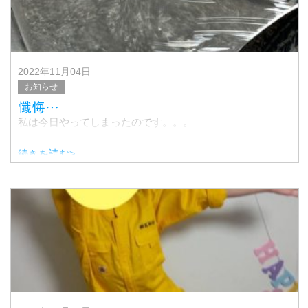
2022年11月04日
お知らせ
懺悔…
私は今日やってしまったのです。。。
続きを読む>
ごめんね、社長。。
可愛がっていた軽トラに傷をつけました
実は最近、、
細かいことは気にしない、