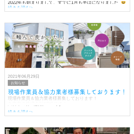
2022年も始まりまして、すでに1月も半ばになりました
続きを読む>
blogも放っておいたまま半年経っていて、びっくりしてお
ります…
記事にはしておりませんが、毎日せっせと現場作業を頑張
っておりま
2021年06月29日
お知らせ
現場作業員＆協力業者様募集しております！
現場作業員＆協力業者様募集しております！
久喜市の株式会社KRGです！
続きを読む>
この度、さらなる業務拡大に伴い「現場作業員＆協力業者
様」を募集しております。
会社概要>>