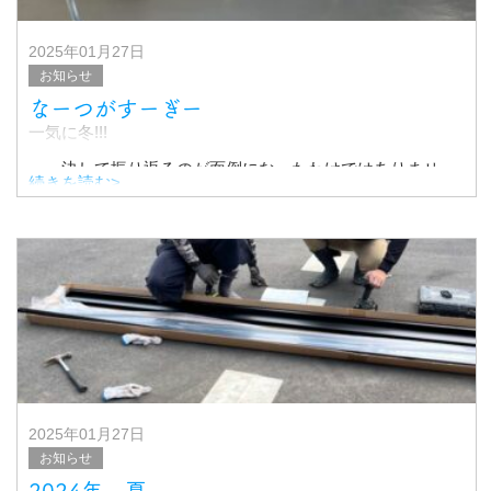
2025年01月27日
お知らせ
なーつがすーぎー
一気に冬!!!
、、決して振り返るのが面倒になったわけではありませ
続きを読む>
ん。。
全然写真を撮っていなかったようです
写真もまたまた土間打ちばかり。。。
もう少し
2025年01月27日
お知らせ
2024年、夏。