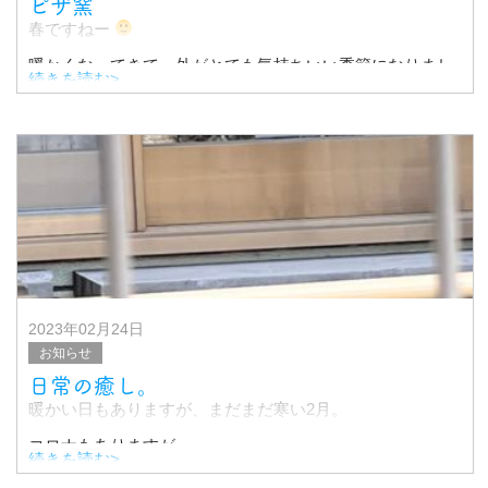
ピザ窯
春ですねー
暖かくなってきて、外がとても気持ちいい季節になりまし
続きを読む>
た
さて、社長の御自宅に作ってみました！
ピザ窯です♪♪♪
2023年02月24日
お知らせ
日常の癒し。
暖かい日もありますが、まだまだ寒い2月。
コロナもありますが、
続きを読む>
気候が変わりやすいので風邪などひかないよう頑張ってい